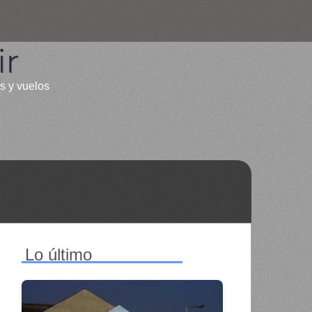
ir
es y vuelos
Lo último