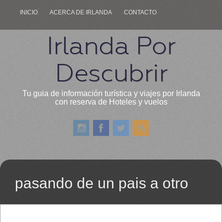
INICIO
ACERCA DE IRLANDA
CONTACTO
Irlanda Por
Descubrir
Tu guia de información turística y viajes por Irlanda
con reserva de Hoteles y vuelos
pasando de un pais a otro