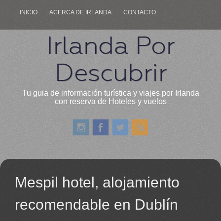
INICIO
ACERCA DE IRLANDA
CONTACTO
Irlanda Por
Descubrir
Tu guia de información turística y viajes por Irlanda
con reserva de Hoteles y vuelos
Mespil hotel, alojamiento
recomendable en Dublín