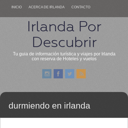
INICIO
ACERCA DE IRLANDA
CONTACTO
Irlanda Por
Descubrir
Tu guia de información turística y viajes por Irlanda
con reserva de Hoteles y vuelos
durmiendo en irlanda