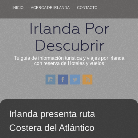
INICIO
ACERCA DE IRLANDA
CONTACTO
Irlanda Por
Descubrir
Tu guia de información turística y viajes por Irlanda
con reserva de Hoteles y vuelos
Irlanda presenta ruta
Costera del Atlántico