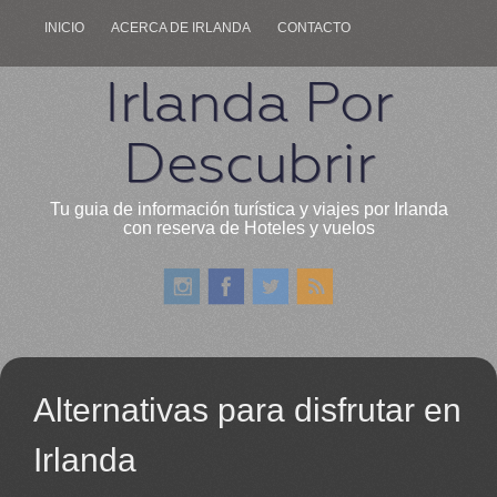
INICIO
ACERCA DE IRLANDA
CONTACTO
Irlanda Por
Descubrir
Tu guia de información turística y viajes por Irlanda
con reserva de Hoteles y vuelos
Alternativas para disfrutar en
Irlanda