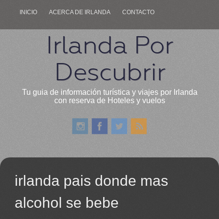
INICIO
ACERCA DE IRLANDA
CONTACTO
Irlanda Por
Descubrir
Tu guia de información turística y viajes por Irlanda
con reserva de Hoteles y vuelos
irlanda pais donde mas
alcohol se bebe