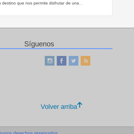
n destino que nos permite disfrutar de una…
Síguenos
Volver arriba
gunos derechos reservados