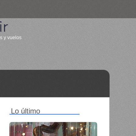
ir
es y vuelos
Lo último