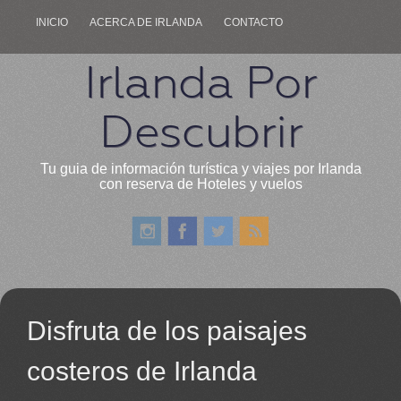
INICIO
ACERCA DE IRLANDA
CONTACTO
Irlanda Por
Descubrir
Tu guia de información turística y viajes por Irlanda
con reserva de Hoteles y vuelos
Disfruta de los paisajes
costeros de Irlanda